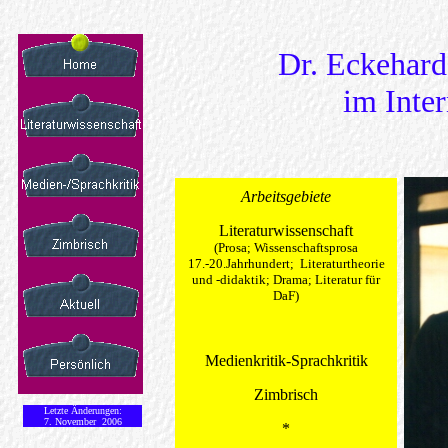
Dr. Eckehar
im Inter
Arbeitsgebiete
Literaturwissenschaft
(Prosa; Wissenschaftsprosa
17.-20.Jahrhundert; Literaturtheorie
und -didaktik; Drama; Literatur für
DaF)
Medienkritik-Sprachkritik
Zimbrisch
Letzte Änderungen:
7. November
2006
*