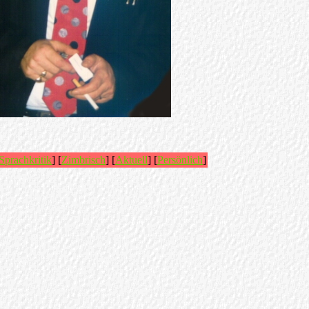
Sprachkritik
] [
Zimbrisch
] [
Aktuell
] [
Persönlich
]