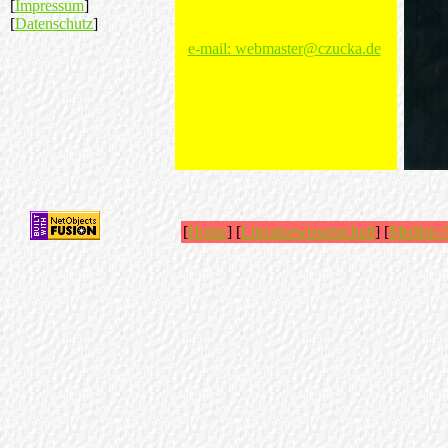
[
Impressum
]
[
Datenschutz
]
e-mail: webmaster@czucka.de
[
Home
] [
Literaturwissenschaft
] [
Medien-/