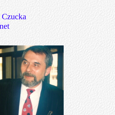
d Czucka
net